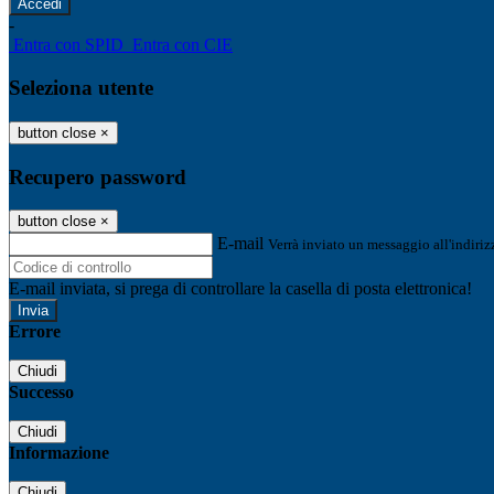
-
Entra con SPID
Entra con CIE
Seleziona utente
button close
×
Recupero password
button close
×
E-mail
Verrà inviato un messaggio all'indirizz
E-mail inviata, si prega di controllare la casella di posta elettronica!
Errore
Chiudi
Successo
Chiudi
Informazione
Chiudi