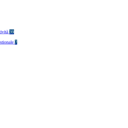
tività
39
stionale
7