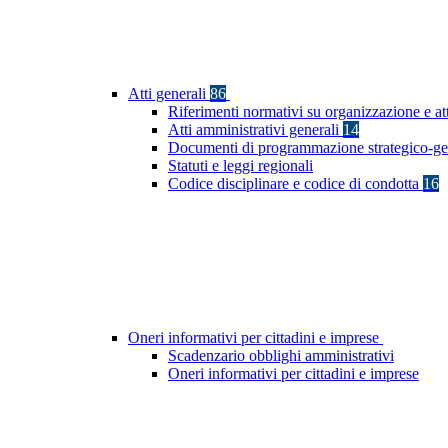
Atti generali
86
Riferimenti normativi su organizzazione e at
Atti amministrativi generali
14
Documenti di programmazione strategico-ge
Statuti e leggi regionali
Codice disciplinare e codice di condotta
16
Oneri informativi per cittadini e imprese
Scadenzario obblighi amministrativi
Oneri informativi per cittadini e imprese