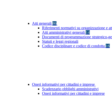
Atti generali
86
Riferimenti normativi su organizzazione e at
Atti amministrativi generali
14
Documenti di programmazione strategico-ge
Statuti e leggi regionali
Codice disciplinare e codice di condotta
16
Oneri informativi per cittadini e imprese
Scadenzario obblighi amministrativi
Oneri informativi per cittadini e imprese