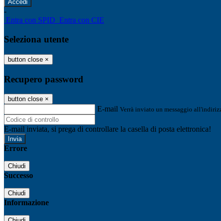
-
Entra con SPID
Entra con CIE
Seleziona utente
button close
×
Recupero password
button close
×
E-mail
Verrà inviato un messaggio all'indirizz
E-mail inviata, si prega di controllare la casella di posta elettronica!
Errore
Chiudi
Successo
Chiudi
Informazione
Chiudi