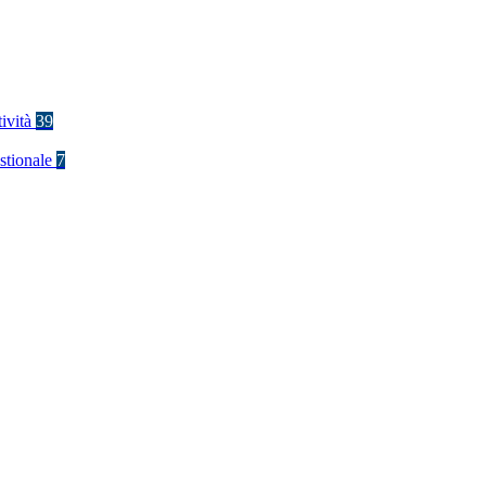
tività
39
stionale
7