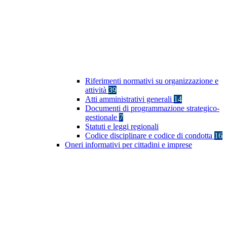
Riferimenti normativi su organizzazione e
attività
39
Atti amministrativi generali
14
Documenti di programmazione strategico-
gestionale
7
Statuti e leggi regionali
Codice disciplinare e codice di condotta
16
Oneri informativi per cittadini e imprese