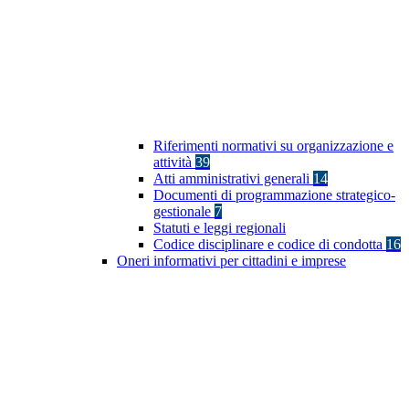
Riferimenti normativi su organizzazione e
attività
39
Atti amministrativi generali
14
Documenti di programmazione strategico-
gestionale
7
Statuti e leggi regionali
Codice disciplinare e codice di condotta
16
Oneri informativi per cittadini e imprese