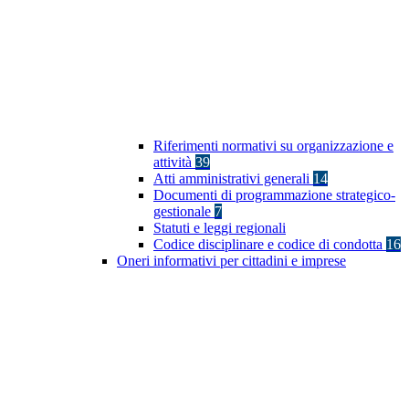
Riferimenti normativi su organizzazione e
attività
39
Atti amministrativi generali
14
Documenti di programmazione strategico-
gestionale
7
Statuti e leggi regionali
Codice disciplinare e codice di condotta
16
Oneri informativi per cittadini e imprese