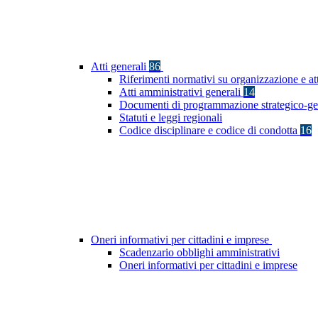
Atti generali
86
Riferimenti normativi su organizzazione e at
Atti amministrativi generali
14
Documenti di programmazione strategico-ge
Statuti e leggi regionali
Codice disciplinare e codice di condotta
16
Oneri informativi per cittadini e imprese
Scadenzario obblighi amministrativi
Oneri informativi per cittadini e imprese