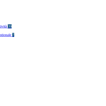
tività
39
stionale
7