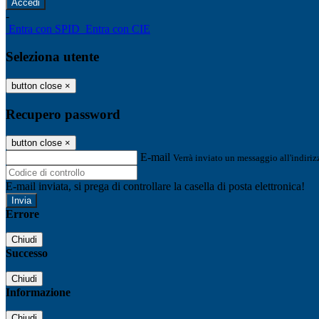
-
Entra con SPID
Entra con CIE
Seleziona utente
button close
×
Recupero password
button close
×
E-mail
Verrà inviato un messaggio all'indirizz
E-mail inviata, si prega di controllare la casella di posta elettronica!
Errore
Chiudi
Successo
Chiudi
Informazione
Chiudi