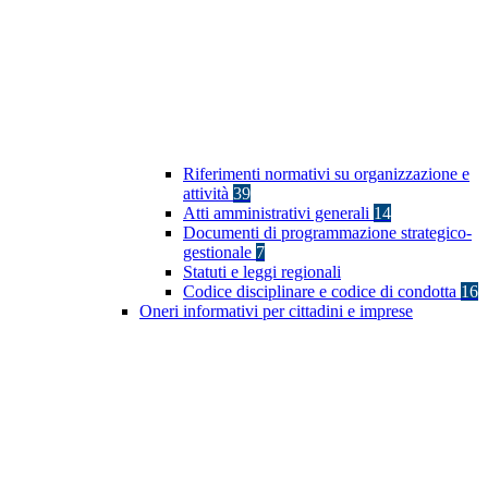
Riferimenti normativi su organizzazione e
attività
39
Atti amministrativi generali
14
Documenti di programmazione strategico-
gestionale
7
Statuti e leggi regionali
Codice disciplinare e codice di condotta
16
Oneri informativi per cittadini e imprese