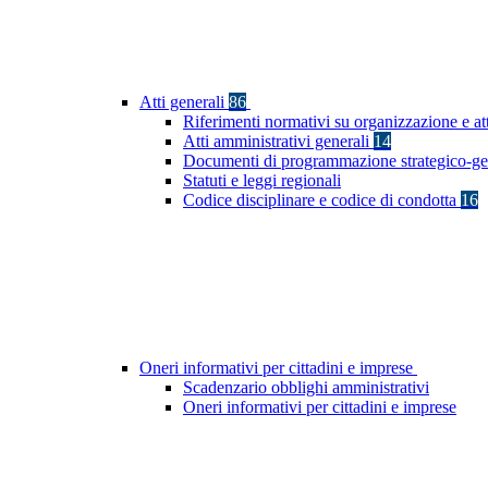
Atti generali
86
Riferimenti normativi su organizzazione e at
Atti amministrativi generali
14
Documenti di programmazione strategico-ge
Statuti e leggi regionali
Codice disciplinare e codice di condotta
16
Oneri informativi per cittadini e imprese
Scadenzario obblighi amministrativi
Oneri informativi per cittadini e imprese