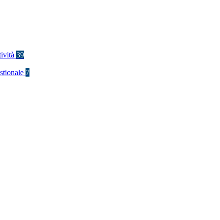
tività
39
stionale
7