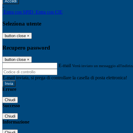
-
Entra con SPID
Entra con CIE
Seleziona utente
button close
×
Recupero password
button close
×
E-mail
Verrà inviato un messaggio all'indirizz
E-mail inviata, si prega di controllare la casella di posta elettronica!
Errore
Chiudi
Successo
Chiudi
Informazione
Chiudi