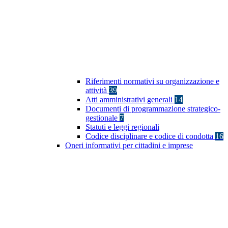
Riferimenti normativi su organizzazione e
attività
39
Atti amministrativi generali
14
Documenti di programmazione strategico-
gestionale
7
Statuti e leggi regionali
Codice disciplinare e codice di condotta
16
Oneri informativi per cittadini e imprese