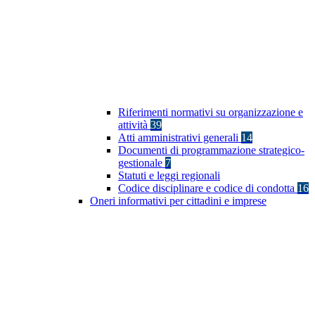
Riferimenti normativi su organizzazione e
attività
39
Atti amministrativi generali
14
Documenti di programmazione strategico-
gestionale
7
Statuti e leggi regionali
Codice disciplinare e codice di condotta
16
Oneri informativi per cittadini e imprese