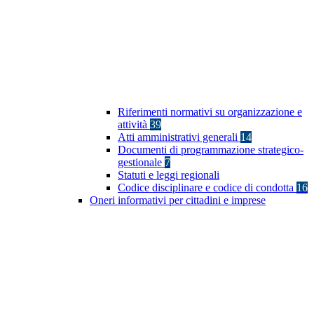
Riferimenti normativi su organizzazione e
attività
39
Atti amministrativi generali
14
Documenti di programmazione strategico-
gestionale
7
Statuti e leggi regionali
Codice disciplinare e codice di condotta
16
Oneri informativi per cittadini e imprese