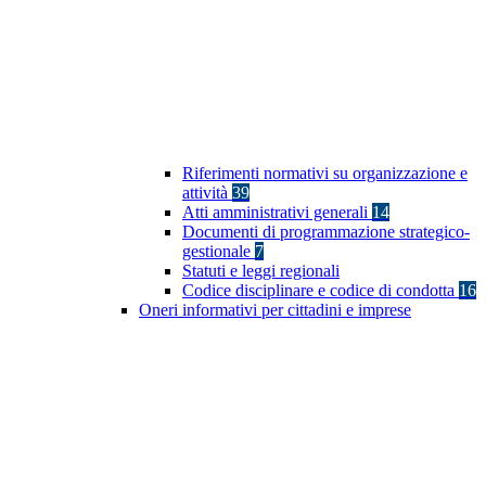
Riferimenti normativi su organizzazione e
attività
39
Atti amministrativi generali
14
Documenti di programmazione strategico-
gestionale
7
Statuti e leggi regionali
Codice disciplinare e codice di condotta
16
Oneri informativi per cittadini e imprese