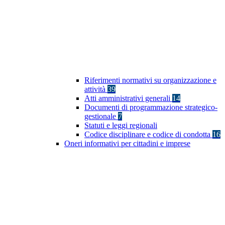
Riferimenti normativi su organizzazione e
attività
39
Atti amministrativi generali
14
Documenti di programmazione strategico-
gestionale
7
Statuti e leggi regionali
Codice disciplinare e codice di condotta
16
Oneri informativi per cittadini e imprese