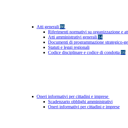
Atti generali
86
Riferimenti normativi su organizzazione e at
Atti amministrativi generali
14
Documenti di programmazione strategico-ge
Statuti e leggi regionali
Codice disciplinare e codice di condotta
16
Oneri informativi per cittadini e imprese
Scadenzario obblighi amministrativi
Oneri informativi per cittadini e imprese