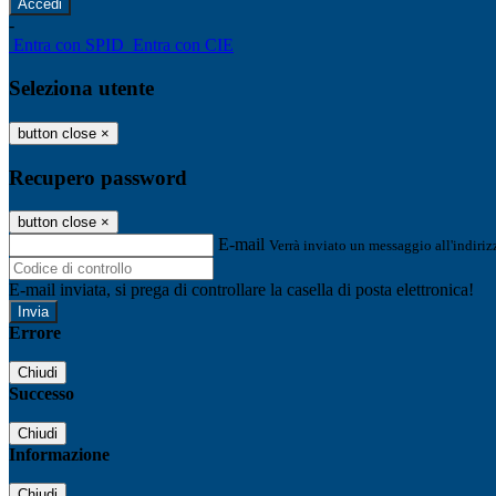
-
Entra con SPID
Entra con CIE
Seleziona utente
button close
×
Recupero password
button close
×
E-mail
Verrà inviato un messaggio all'indirizz
E-mail inviata, si prega di controllare la casella di posta elettronica!
Errore
Chiudi
Successo
Chiudi
Informazione
Chiudi