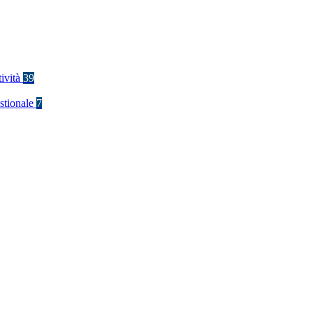
tività
39
stionale
7