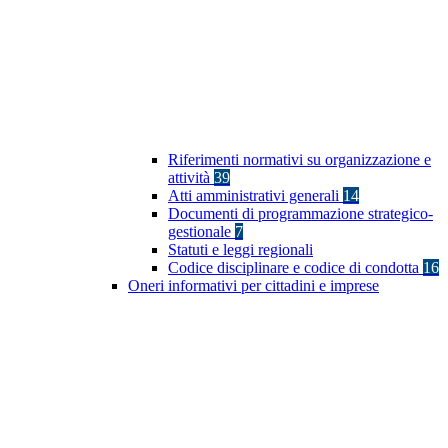
Riferimenti normativi su organizzazione e
attività
39
Atti amministrativi generali
14
Documenti di programmazione strategico-
gestionale
7
Statuti e leggi regionali
Codice disciplinare e codice di condotta
16
Oneri informativi per cittadini e imprese