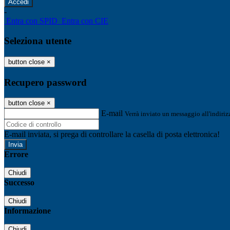
-
Entra con SPID
Entra con CIE
Seleziona utente
button close
×
Recupero password
button close
×
E-mail
Verrà inviato un messaggio all'indirizz
E-mail inviata, si prega di controllare la casella di posta elettronica!
Errore
Chiudi
Successo
Chiudi
Informazione
Chiudi