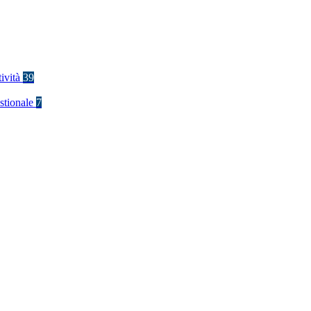
tività
39
stionale
7