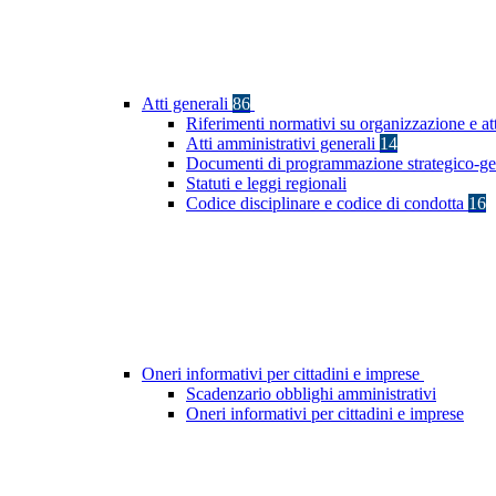
Atti generali
86
Riferimenti normativi su organizzazione e at
Atti amministrativi generali
14
Documenti di programmazione strategico-ge
Statuti e leggi regionali
Codice disciplinare e codice di condotta
16
Oneri informativi per cittadini e imprese
Scadenzario obblighi amministrativi
Oneri informativi per cittadini e imprese