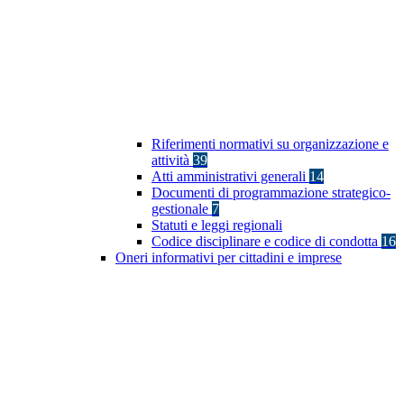
Riferimenti normativi su organizzazione e
attività
39
Atti amministrativi generali
14
Documenti di programmazione strategico-
gestionale
7
Statuti e leggi regionali
Codice disciplinare e codice di condotta
16
Oneri informativi per cittadini e imprese