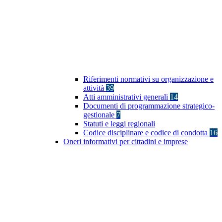
Riferimenti normativi su organizzazione e
attività
39
Atti amministrativi generali
14
Documenti di programmazione strategico-
gestionale
7
Statuti e leggi regionali
Codice disciplinare e codice di condotta
16
Oneri informativi per cittadini e imprese