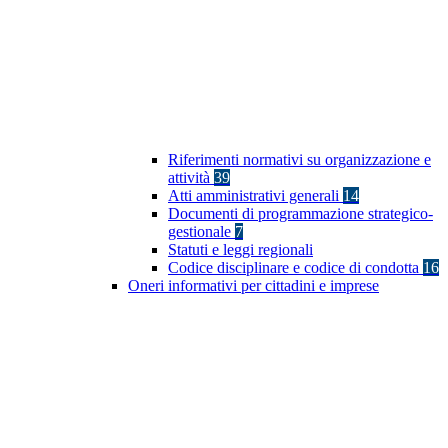
Riferimenti normativi su organizzazione e
attività
39
Atti amministrativi generali
14
Documenti di programmazione strategico-
gestionale
7
Statuti e leggi regionali
Codice disciplinare e codice di condotta
16
Oneri informativi per cittadini e imprese