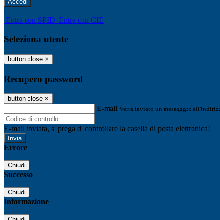
-
Entra con SPID
Entra con CIE
Seleziona utente
button close
×
Recupero password
button close
×
E-mail
Verrà inviato un messaggio all'indirizz
E-mail inviata, si prega di controllare la casella di posta elettronica!
Errore
Chiudi
Successo
Chiudi
Informazione
Chiudi