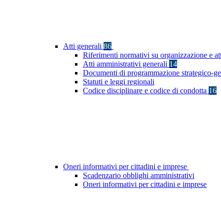
Atti generali
86
Riferimenti normativi su organizzazione e at
Atti amministrativi generali
14
Documenti di programmazione strategico-ge
Statuti e leggi regionali
Codice disciplinare e codice di condotta
16
Oneri informativi per cittadini e imprese
Scadenzario obblighi amministrativi
Oneri informativi per cittadini e imprese