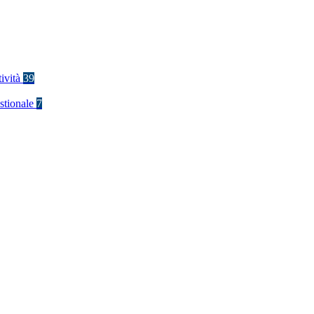
tività
39
stionale
7