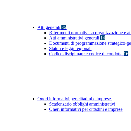
Atti generali
86
Riferimenti normativi su organizzazione e at
Atti amministrativi generali
14
Documenti di programmazione strategico-ge
Statuti e leggi regionali
Codice disciplinare e codice di condotta
16
Oneri informativi per cittadini e imprese
Scadenzario obblighi amministrativi
Oneri informativi per cittadini e imprese