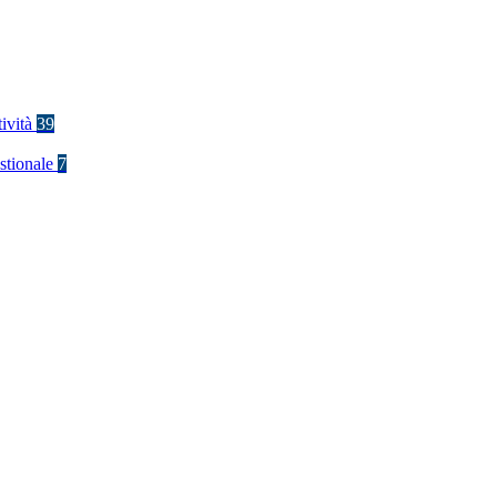
tività
39
stionale
7