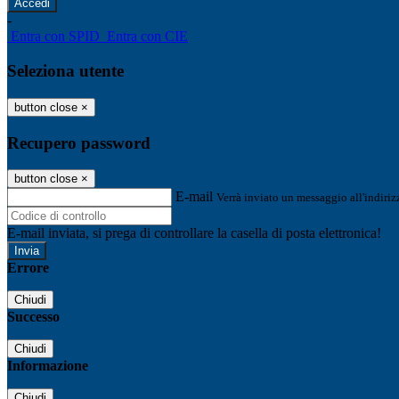
-
Entra con SPID
Entra con CIE
Seleziona utente
button close
×
Recupero password
button close
×
E-mail
Verrà inviato un messaggio all'indirizz
E-mail inviata, si prega di controllare la casella di posta elettronica!
Errore
Chiudi
Successo
Chiudi
Informazione
Chiudi