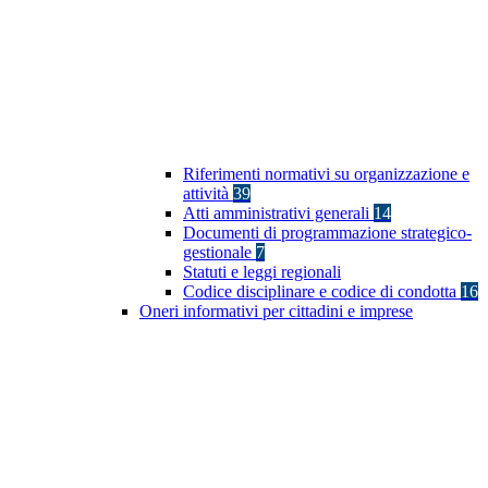
Riferimenti normativi su organizzazione e
attività
39
Atti amministrativi generali
14
Documenti di programmazione strategico-
gestionale
7
Statuti e leggi regionali
Codice disciplinare e codice di condotta
16
Oneri informativi per cittadini e imprese