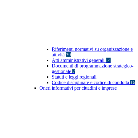
Riferimenti normativi su organizzazione e
attività
39
Atti amministrativi generali
14
Documenti di programmazione strategico-
gestionale
7
Statuti e leggi regionali
Codice disciplinare e codice di condotta
16
Oneri informativi per cittadini e imprese