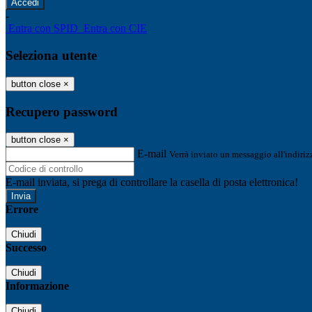
-
Entra con SPID
Entra con CIE
Seleziona utente
button close
×
Recupero password
button close
×
E-mail
Verrà inviato un messaggio all'indirizz
E-mail inviata, si prega di controllare la casella di posta elettronica!
Errore
Chiudi
Successo
Chiudi
Informazione
Chiudi