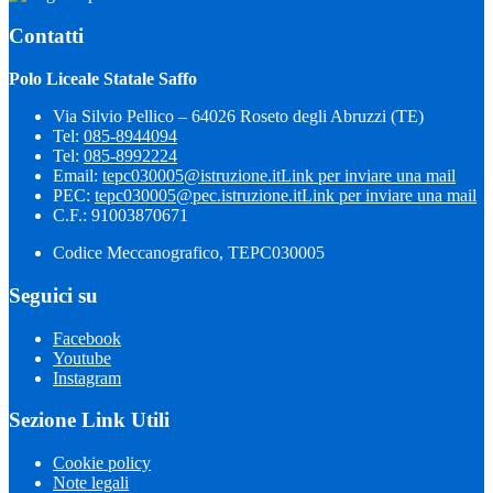
Contatti
Polo Liceale Statale Saffo
Via Silvio Pellico – 64026 Roseto degli Abruzzi (TE)
Tel:
085-8944094
Tel:
085-8992224
Email:
tepc030005@istruzione.it
Link per inviare una mail
PEC:
tepc030005@pec.istruzione.it
Link per inviare una mail
C.F.: 91003870671
Codice Meccanografico, TEPC030005
Seguici su
Facebook
Youtube
Instagram
Sezione Link Utili
Cookie policy
Note legali