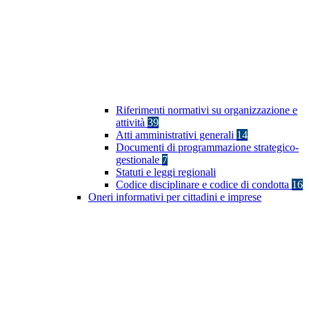
Riferimenti normativi su organizzazione e
attività
39
Atti amministrativi generali
14
Documenti di programmazione strategico-
gestionale
7
Statuti e leggi regionali
Codice disciplinare e codice di condotta
16
Oneri informativi per cittadini e imprese