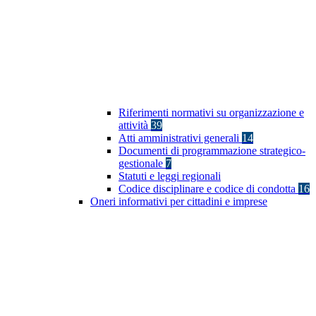
Riferimenti normativi su organizzazione e
attività
39
Atti amministrativi generali
14
Documenti di programmazione strategico-
gestionale
7
Statuti e leggi regionali
Codice disciplinare e codice di condotta
16
Oneri informativi per cittadini e imprese