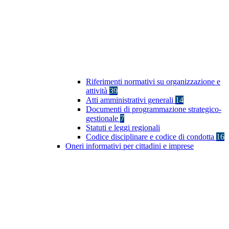
Riferimenti normativi su organizzazione e
attività
39
Atti amministrativi generali
14
Documenti di programmazione strategico-
gestionale
7
Statuti e leggi regionali
Codice disciplinare e codice di condotta
16
Oneri informativi per cittadini e imprese