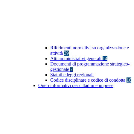
Riferimenti normativi su organizzazione e
attività
39
Atti amministrativi generali
14
Documenti di programmazione strategico-
gestionale
7
Statuti e leggi regionali
Codice disciplinare e codice di condotta
16
Oneri informativi per cittadini e imprese