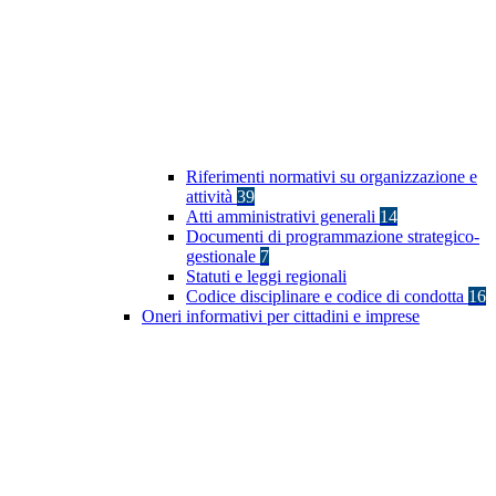
Riferimenti normativi su organizzazione e
attività
39
Atti amministrativi generali
14
Documenti di programmazione strategico-
gestionale
7
Statuti e leggi regionali
Codice disciplinare e codice di condotta
16
Oneri informativi per cittadini e imprese